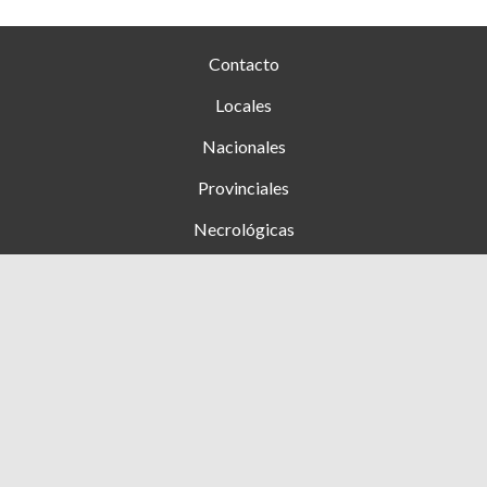
Contacto
Locales
Nacionales
Provinciales
Necrológicas
Farmacias de turno
Clasificados
Ingresar
+54 353 (15) 4276444
1 de Mayo 1089, Hernando, Cba - Argentina