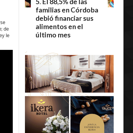
El 88,5% de las
familias en Córdoba
debió financiar sus
rse
alimentos en el
e; de
último mes
ey le