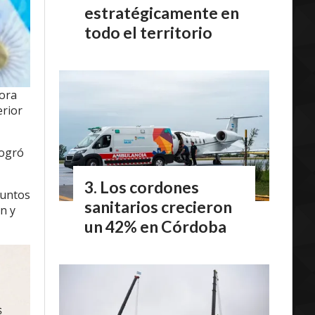
estratégicamente en
todo el territorio
yora
erior
logró
Los cordones
puntos
sanitarios crecieron
n y
un 42% en Córdoba