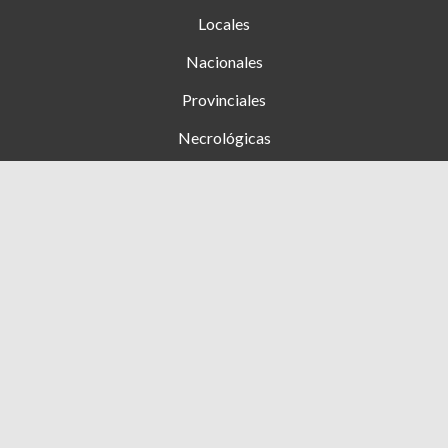
Locales
Nacionales
Provinciales
Necrológicas
Farmacias de turno
Clasificados
Ingresar
+54 353 (15) 4276444
1 de Mayo 1089, Hernando, Cba - Argentina
diarioelmanisero@gmail.com