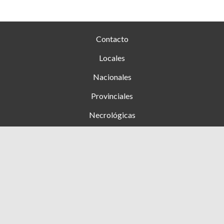
Contacto
Locales
Nacionales
Provinciales
Necrológicas
Farmacias de turno
Clasificados
Ingresar
+54 353 (15) 4276444
1 de Mayo 1089, Hernando, Cba - Argentina