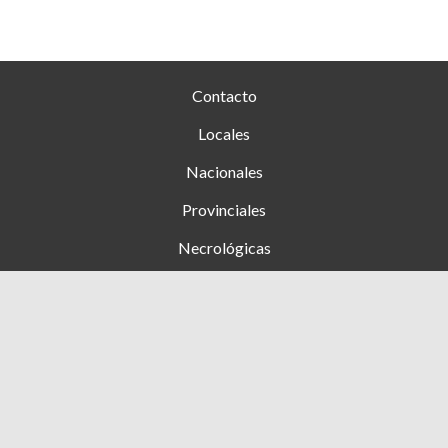
Contacto
Locales
Nacionales
Provinciales
Necrológicas
Farmacias de turno
Clasificados
Ingresar
+54 353 (15) 4276444