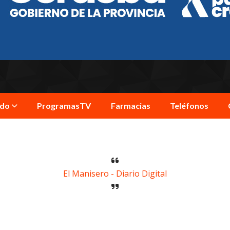
ndo
ProgramasTV
Farmacias
Teléfonos
El Manisero - Diario Digital