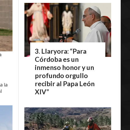
Llaryora: “Para
a
Córdoba es un
inmenso honor y un
profundo orgullo
recibir al Papa León
a la
XIV”
l