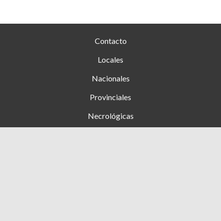
Contacto
Locales
Nacionales
Provinciales
Necrológicas
Farmacias de turno
Clasificados
Ingresar
+54 353 (15) 4276444