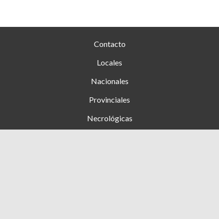
Contacto
Locales
Nacionales
Provinciales
Necrológicas
Farmacias de turno
Clasificados
Ingresar
+54 353 (15) 4276444